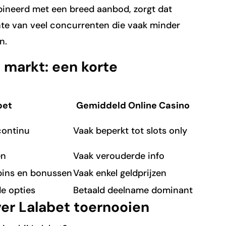
bineerd met een breed aanbod, zorgt dat
hte van veel concurrenten die vaak minder
n.
 markt: een korte
bet
Gemiddeld Online Casino
continu
Vaak beperkt tot slots only
en
Vaak verouderde info
pins en bonussen
Vaak enkel geldprijzen
de opties
Betaald deelname dominant
er Lalabet toernooien