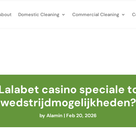
About
Domestic Cleaning
Commercial Cleaning
C
Lalabet casino speciale t
wedstrijdmogelijkheden?
by
Alamin
|
Feb 20, 2026