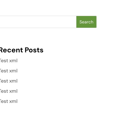
Search
Recent Posts
Test xml
Test xml
Test xml
Test xml
Test xml