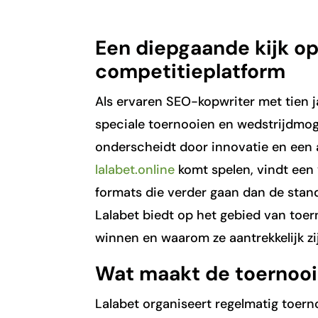
Een diepgaande kijk op
competitieplatform
Als ervaren SEO-kopwriter met tien j
speciale toernooien en wedstrijdmoge
onderscheidt door innovatie en een 
lalabet.online
komt spelen, vindt een
formats die verder gaan dan de standa
Lalabet biedt op het gebied van toer
winnen en waarom ze aantrekkelijk zi
Wat maakt de toernooi
Lalabet organiseert regelmatig toern