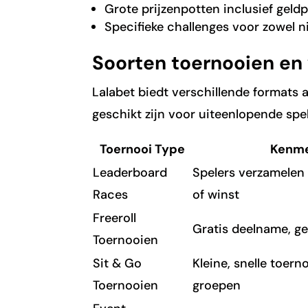
Grote prijzenpotten inclusief geldp
Specifieke challenges voor zowel n
Soorten toernooien en
Lalabet biedt verschillende formats 
geschikt zijn voor uiteenlopende spel
Toernooi Type
Kenm
Leaderboard
Spelers verzamelen
Races
of winst
Freeroll
Gratis deelname, ge
Toernooien
Sit & Go
Kleine, snelle toern
Toernooien
groepen