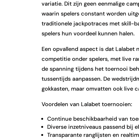
variatie. Dit zijn geen eenmalige c
waarin spelers constant worden uit
traditionele jackpotraces met skill-
spelers hun voordeel kunnen halen.
Een opvallend aspect is dat Lalabet n
competitie onder spelers, met live ran
de spanning tijdens het toernooi b
tussentijds aanpassen. De wedstrijdm
gokkasten, maar omvatten ook live c
Voordelen van Lalabet toernooien:
Continue beschikbaarheid van toer
Diverse inzetniveaus passend bij e
Transparante ranglijsten en realt