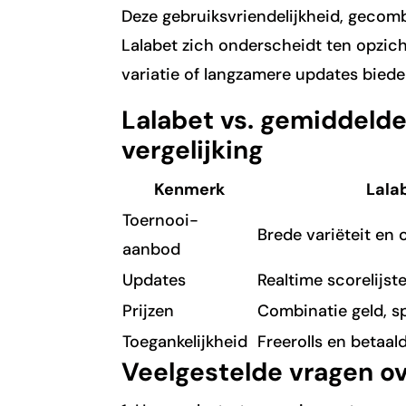
Deze gebruiksvriendelijkheid, gecom
Lalabet zich onderscheidt ten opzic
variatie of langzamere updates biede
Lalabet vs. gemiddelde
vergelijking
Kenmerk
Lala
Toernooi-
Brede variëteit en 
aanbod
Updates
Realtime scorelijst
Prijzen
Combinatie geld, s
Toegankelijkheid
Freerolls en betaal
Veelgestelde vragen ov