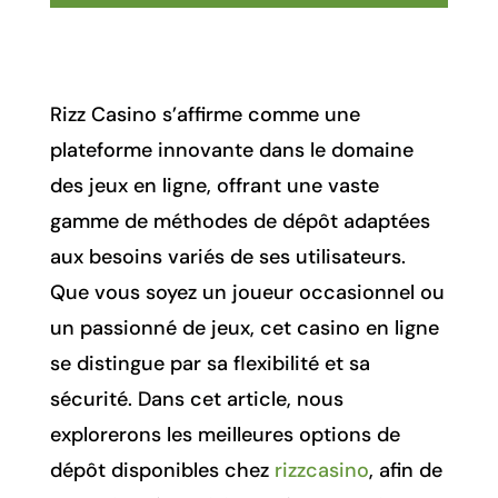
Rizz Casino s’affirme comme une
plateforme innovante dans le domaine
des jeux en ligne, offrant une vaste
gamme de méthodes de dépôt adaptées
aux besoins variés de ses utilisateurs.
Que vous soyez un joueur occasionnel ou
un passionné de jeux, cet casino en ligne
se distingue par sa flexibilité et sa
sécurité. Dans cet article, nous
explorerons les meilleures options de
dépôt disponibles chez
rizzcasino
, afin de