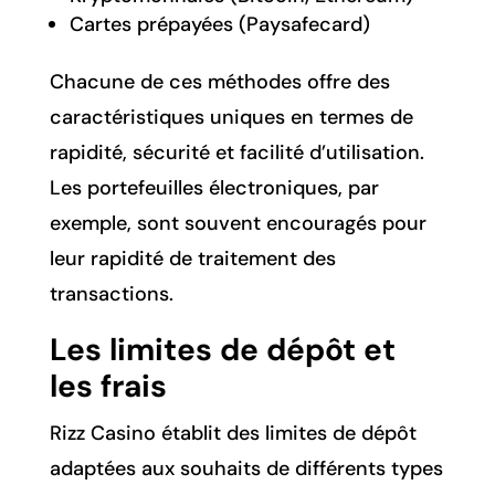
Cartes prépayées (Paysafecard)
Chacune de ces méthodes offre des
caractéristiques uniques en termes de
rapidité, sécurité et facilité d’utilisation.
Les portefeuilles électroniques, par
exemple, sont souvent encouragés pour
leur rapidité de traitement des
transactions.
Les limites de dépôt et
les frais
Rizz Casino établit des limites de dépôt
adaptées aux souhaits de différents types