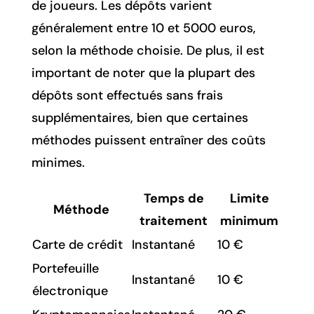
de joueurs. Les dépôts varient
généralement entre 10 et 5000 euros,
selon la méthode choisie. De plus, il est
important de noter que la plupart des
dépôts sont effectués sans frais
supplémentaires, bien que certaines
méthodes puissent entraîner des coûts
minimes.
Temps de
Limite
Méthode
traitement
minimum
Carte de crédit
Instantané
10 €
Portefeuille
Instantané
10 €
électronique