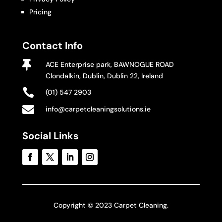
Pricing
Contact Info

ACE Enterprise park, BAWNOGUE ROAD
Clondalkin, Dublin, Dublin 22, Ireland

(01) 547 2903

info@carpetcleaningsolutions.ie
Social Links
Copyright © 2023 Carpet
Cleaning.