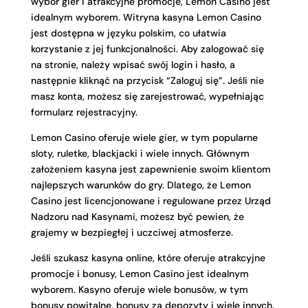
wybór gier i atrakcyjne promocje, Lemon Casino jest
idealnym wyborem. Witryna kasyna Lemon Casino
jest dostępna w języku polskim, co ułatwia
korzystanie z jej funkcjonalności. Aby zalogować się
na stronie, należy wpisać swój login i hasło, a
następnie kliknąć na przycisk “Zaloguj się”. Jeśli nie
masz konta, możesz się zarejestrować, wypełniając
formularz rejestracyjny.
Lemon Casino oferuje wiele gier, w tym popularne
sloty, ruletke, blackjacki i wiele innych. Głównym
założeniem kasyna jest zapewnienie swoim klientom
najlepszych warunków do gry. Dlatego, że Lemon
Casino jest licencjonowane i regulowane przez Urząd
Nadzoru nad Kasynami, możesz być pewien, że
grajemy w bezpiegłej i uczciwej atmosferze.
Jeśli szukasz kasyna online, które oferuje atrakcyjne
promocje i bonusy, Lemon Casino jest idealnym
wyborem. Kasyno oferuje wiele bonusów, w tym
bonusy powitalne, bonusy za depozyty i wiele innych.