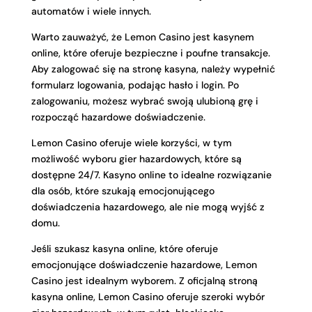
automatów i wiele innych.
Warto zauważyć, że Lemon Casino jest kasynem
online, które oferuje bezpieczne i poufne transakcje.
Aby zalogować się na stronę kasyna, należy wypełnić
formularz logowania, podając hasło i login. Po
zalogowaniu, możesz wybrać swoją ulubioną grę i
rozpocząć hazardowe doświadczenie.
Lemon Casino oferuje wiele korzyści, w tym
możliwość wyboru gier hazardowych, które są
dostępne 24/7. Kasyno online to idealne rozwiązanie
dla osób, które szukają emocjonującego
doświadczenia hazardowego, ale nie mogą wyjść z
domu.
Jeśli szukasz kasyna online, które oferuje
emocjonujące doświadczenie hazardowe, Lemon
Casino jest idealnym wyborem. Z oficjalną stroną
kasyna online, Lemon Casino oferuje szeroki wybór