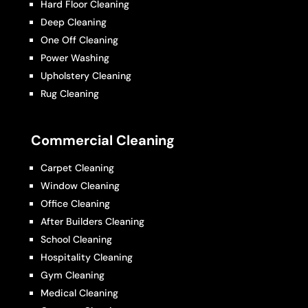
Hard Floor Cleaning
Deep Cleaning
One Off Cleaning
Power Washing
Upholstery Cleaning
Rug Cleaning
Commercial Cleaning
Carpet Cleaning
Window Cleaning
Office Cleaning
After Builders Cleaning
School Cleaning
Hospitality Cleaning
Gym Cleaning
Medical Cleaning