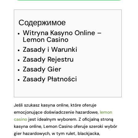
Содержимое
Witryna Kasyno Online –
Lemon Casino
Zasady i Warunki
Zasady Rejestru
Zasady Gier
Zasady Płatności
Jeśli szukasz kasyna online, które oferuje
emocjonujące doświadczenie hazardowe,
lemon
casino
jest idealnym wyborem. Z oficjalną stroną
kasyna online, Lemon Casino oferuje szeroki wybór
gier hazardowych, w tym rulet, blackjacka,