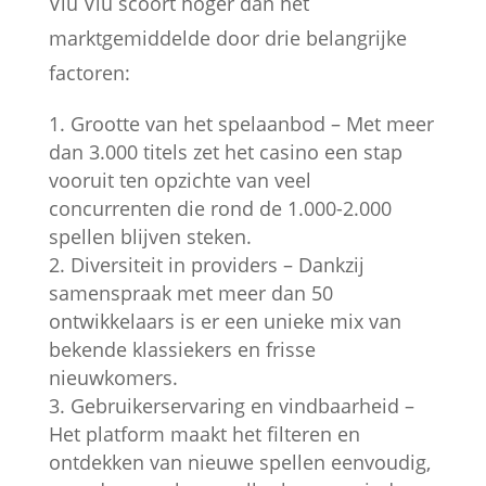
Viu Viu scoort hoger dan het
marktgemiddelde door drie belangrijke
factoren:
Grootte van het spelaanbod – Met meer
dan 3.000 titels zet het casino een stap
vooruit ten opzichte van veel
concurrenten die rond de 1.000-2.000
spellen blijven steken.
Diversiteit in providers – Dankzij
samenspraak met meer dan 50
ontwikkelaars is er een unieke mix van
bekende klassiekers en frisse
nieuwkomers.
Gebruikerservaring en vindbaarheid –
Het platform maakt het filteren en
ontdekken van nieuwe spellen eenvoudig,