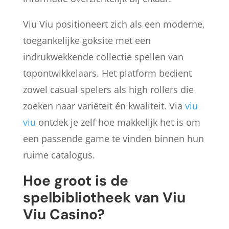
Viu Viu positioneert zich als een moderne,
toegankelijke goksite met een
indrukwekkende collectie spellen van
topontwikkelaars. Het platform bedient
zowel casual spelers als high rollers die
zoeken naar variëteit én kwaliteit. Via
viu
viu
ontdek je zelf hoe makkelijk het is om
een passende game te vinden binnen hun
ruime catalogus.
Hoe groot is de
spelbibliotheek van Viu
Viu Casino?