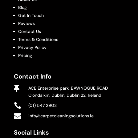
Blog
Get In Touch
Reviews
Contact Us
Terms & Conditions
Privacy Policy
Pricing
Contact Info

ACE Enterprise park, BAWNOGUE ROAD
Clondalkin, Dublin, Dublin 22, Ireland

(01) 547 2903

info@carpetcleaningsolutions.ie
Social Links