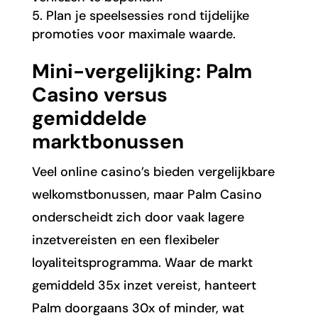
Plan je speelsessies rond tijdelijke
promoties voor maximale waarde.
Mini-vergelijking: Palm
Casino versus
gemiddelde
marktbonussen
Veel online casino’s bieden vergelijkbare
welkomstbonussen, maar Palm Casino
onderscheidt zich door vaak lagere
inzetvereisten en een flexibeler
loyaliteitsprogramma. Waar de markt
gemiddeld 35x inzet vereist, hanteert
Palm doorgaans 30x of minder, wat