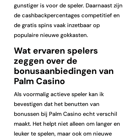
gunstiger is voor de speler. Daarnaast zijn
de cashbackpercentages competitief en
de gratis spins vaak inzetbaar op
populaire nieuwe gokkasten.
Wat ervaren spelers
zeggen over de
bonusaanbiedingen van
Palm Casino
Als voormalig actieve speler kan ik
bevestigen dat het benutten van
bonussen bij Palm Casino echt verschil
maakt. Het helpt niet alleen om langer en
leuker te spelen, maar ook om nieuwe