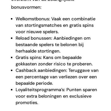
bonusvormen:
Welkomstbonus: Vaak een combinatie
van stortingsmatches en gratis spins
voor nieuwe spelers.
Reload bonussen: Aanbiedingen om
bestaande spelers te belonen bij
herhaalde stortingen.
Gratis spins: Kans om bepaalde
gokkasten zonder risico te proberen.
Cashback aanbiedingen: Teruggave van
een percentage van verliezen over een
bepaalde periode.
Loyaliteitsprogramma’s: Punten sparen
voor extra beloningen en exclusieve
promoties.