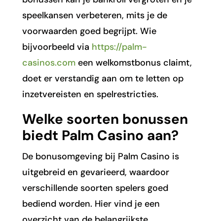
speelkansen verbeteren, mits je de
voorwaarden goed begrijpt. Wie
bijvoorbeeld via
https://palm-
casinos.com
een welkomstbonus claimt,
doet er verstandig aan om te letten op
inzetvereisten en spelrestricties.
Welke soorten bonussen
biedt Palm Casino aan?
De bonusomgeving bij Palm Casino is
uitgebreid en gevarieerd, waardoor
verschillende soorten spelers goed
bediend worden. Hier vind je een
overzicht van de belangrijkste