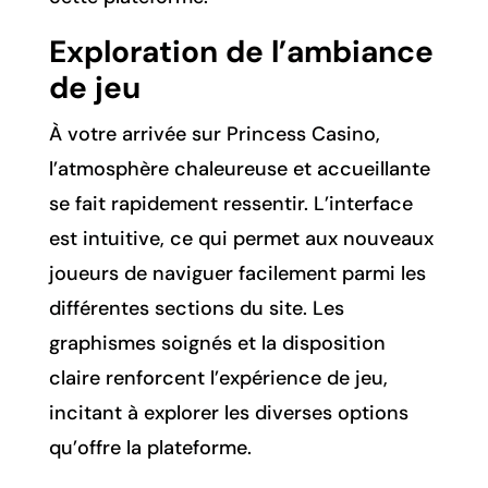
Exploration de l’ambiance
de jeu
À votre arrivée sur Princess Casino,
l’atmosphère chaleureuse et accueillante
se fait rapidement ressentir. L’interface
est intuitive, ce qui permet aux nouveaux
joueurs de naviguer facilement parmi les
différentes sections du site. Les
graphismes soignés et la disposition
claire renforcent l’expérience de jeu,
incitant à explorer les diverses options
qu’offre la plateforme.