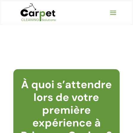
À quoi s’attendre
lors de votre
première
expérience à