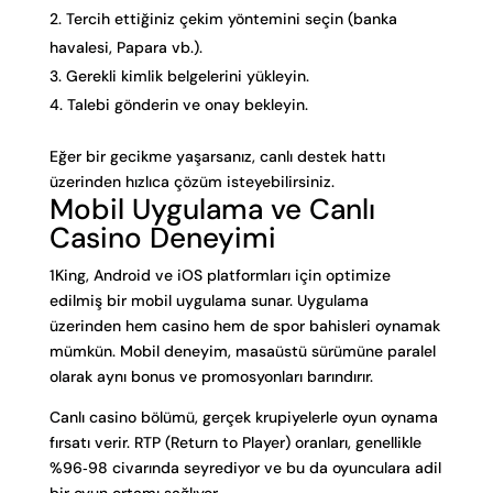
Tercih ettiğiniz çekim yöntemini seçin (banka
havalesi, Papara vb.).
Gerekli kimlik belgelerini yükleyin.
Talebi gönderin ve onay bekleyin.
Eğer bir gecikme yaşarsanız, canlı destek hattı
üzerinden hızlıca çözüm isteyebilirsiniz.
Mobil Uygulama ve Canlı
Casino Deneyimi
1King, Android ve iOS platformları için optimize
edilmiş bir mobil uygulama sunar. Uygulama
üzerinden hem casino hem de spor bahisleri oynamak
mümkün. Mobil deneyim, masaüstü sürümüne paralel
olarak aynı bonus ve promosyonları barındırır.
Canlı casino bölümü, gerçek krupiyelerle oyun oynama
fırsatı verir. RTP (Return to Player) oranları, genellikle
%96‑98 civarında seyrediyor ve bu da oyunculara adil