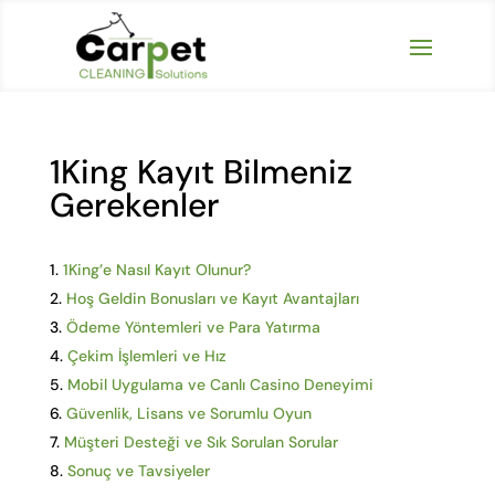
1King Kayıt Bilmeniz
Gerekenler
1King’e Nasıl Kayıt Olunur?
Hoş Geldin Bonusları ve Kayıt Avantajları
Ödeme Yöntemleri ve Para Yatırma
Çekim İşlemleri ve Hız
Mobil Uygulama ve Canlı Casino Deneyimi
Güvenlik, Lisans ve Sorumlu Oyun
Müşteri Desteği ve Sık Sorulan Sorular
Sonuç ve Tavsiyeler