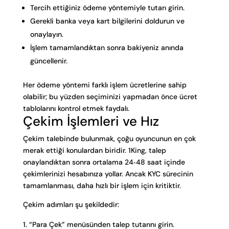
Tercih ettiğiniz ödeme yöntemiyle tutarı girin.
Gerekli banka veya kart bilgilerini doldurun ve
onaylayın.
İşlem tamamlandıktan sonra bakiyeniz anında
güncellenir.
Her ödeme yöntemi farklı işlem ücretlerine sahip
olabilir; bu yüzden seçiminizi yapmadan önce ücret
tablolarını kontrol etmek faydalı.
Çekim İşlemleri ve Hız
Çekim talebinde bulunmak, çoğu oyuncunun en çok
merak ettiği konulardan biridir. 1King, talep
onaylandıktan sonra ortalama 24‑48 saat içinde
çekimlerinizi hesabınıza yollar. Ancak KYC sürecinin
tamamlanması, daha hızlı bir işlem için kritiktir.
Çekim adımları şu şekildedir:
“Para Çek” menüsünden talep tutarını girin.