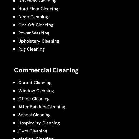
Driveway Cleaning
Hard Floor Cleaning
Deep Cleaning
One Off Cleaning
Power Washing
Upholstery Cleaning
Rug Cleaning
Commercial Cleaning
Carpet Cleaning
Window Cleaning
Office Cleaning
After Builders Cleaning
School Cleaning
Hospitality Cleaning
Gym Cleaning